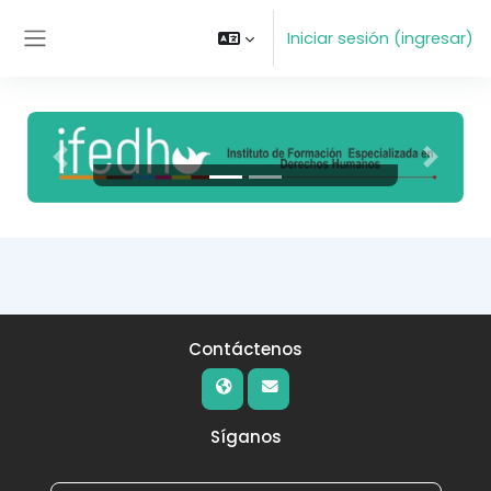
Saltar al contenido principal
Iniciar sesión (ingresar)
Pánel lateral
Anterior
Siguien
Contáctenos
Síganos